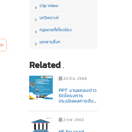
Clip Video
บทวิเคราะห์
กฎหมายที่เกี่ยวข้อง
เอกสารอื่นๆ
ds
Related
.
20 มิ.ย. 2566
PPT งานแถลงข่าว
ปิดโครงการ
ประเมินผลการขับ
เคลื่อนแผนปฏิบัติ
การความปลอดภัย
ทางถนน วันที่ 6
2 ก.พ. 2563
มิถุนายน 2566
HF for road