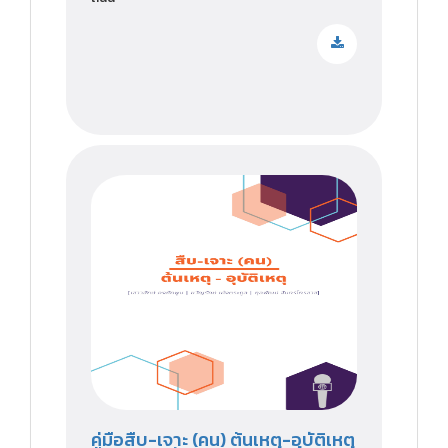
คู่มือสืบ-เจาะ (คน) ต้นเหตุ-อุบัติเหตุ