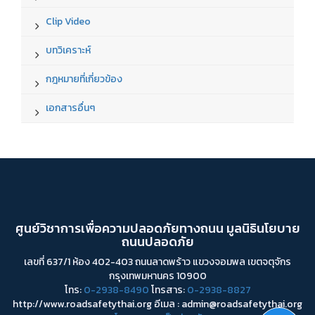
Clip Video
บทวิเคราะห์
กฎหมายที่เกี่ยวข้อง
เอกสารอื่นๆ
ศูนย์วิชาการเพื่อความปลอดภัยทางถนน มูลนิธินโยบาย
ถนนปลอดภัย
เลขที่ 637/1 ห้อง 402-403 ถนนลาดพร้าว แขวงจอมพล เขตจตุจักร
กรุงเทพมหานคร 10900
โทร:
0-2938-8490
โทรสาร:
0-2938-8827
http://www.roadsafetythai.org อีเมล : admin@roadsafetythai.org