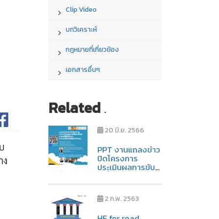
Clip Video
บทวิเคราะห์
กฎหมายที่เกี่ยวข้อง
เอกสารอื่นๆ
Related
.
20 มิ.ย. 2566
ับ
PPT งานแถลงข่าว
ปิดโครงการ
าง
ประเมินผลการขับ
เคลื่อนแผนปฏิบัติ
การความปลอดภัย
ทางถนน วันที่ 6
2 ก.พ. 2563
มิถุนายน 2566
HF for road