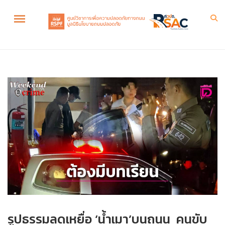
รูปธรรมลดเหยื่อ ‘น้ำเมา’บนถนน คนขับ