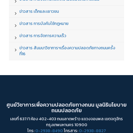
ข่าวสาร เด็กและเยาวชน
ข่าวสาร การบังคับใช้กฎหมาย
ข่าวสาร การจัดการความเร็ว
ข่าวสาร สัมมนาวิชาการฯเรื่องความปลอดภัยทางถนนครั้ง
ที่16
ศูนย์วิชาการเพื่อความปลอดภัยทางถนน มูลนิธินโยบาย
ถนนปลอดภัย
เลขที่ 637/1 ห้อง 402-403 ถนนลาดพร้าว แขวงจอมพล เขตจตุจักร
กรุงเทพมหานคร 10900
โทร:
0-2938-8490
โทรสาร:
0-2938-8827